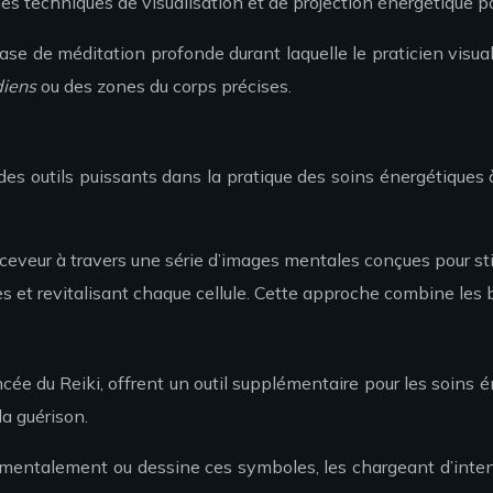
des techniques de visualisation et de projection énergétique p
 de méditation profonde durant laquelle le praticien visualise
diens
ou des zones du corps précises.
des outils puissants dans la pratique des soins énergétiques à
ceveur à travers une série d’images mentales conçues pour stim
et revitalisant chaque cellule. Cette approche combine les bie
cée du Reiki, offrent un outil supplémentaire pour les soins
la guérison.
e mentalement ou dessine ces symboles, les chargeant d’inten