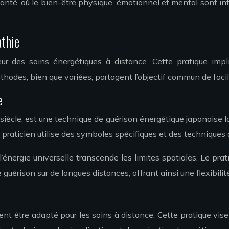
anté, où le bien-être physique, émotionnel et mental sont intr
athie
r des soins énergétiques à distance. Cette pratique impliq
es, bien que variées, partagent l’objectif commun de faciliter
e
ècle, est une technique de guérison énergétique japonaise lar
le praticien utilise des symboles spécifiques et des techniques
 l’énergie universelle transcende les limites spatiales. Le prat
 guérison sur de longues distances, offrant ainsi une flexibili
nt être adapté pour les soins à distance. Cette pratique vise à