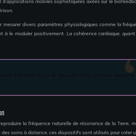
’applications mobiles sophistiquées axées sur le biofeedback
rison.
r mesurer divers paramètres physiologiques comme la fréquenc
 à le moduler positivement. La cohérence cardiaque, quant à 
 soins à distance ouvre de nouvelles voies pour une approche 
on
eproduire la fréquence naturelle de résonance de la Terre,
 des soins à distance, ces dispositifs sont utilisés pour créer