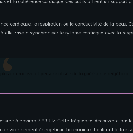
 et la cohérence cardiaque. Ces outils offrent un support pr
e cardiaque, la respiration ou la conductivité de la peau. C
elle, vise à synchroniser le rythme cardiaque avec la respira
plus interactive et personnalisée de la guérison énergétique.
 mesurée à environ 7,83 Hz. Cette fréquence, découverte par
 un environnement énergétique harmonieux, facilitant la transm