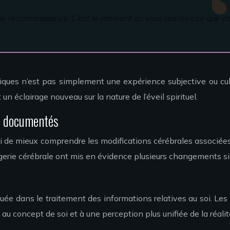
une reconnaissance. C’est le moment où vous réalisez ce que vo
stiques n’est pas simplement une expérience subjective ou c
éclairage nouveau sur la nature de l’éveil spirituel.
fs documentés
e mieux comprendre les modifications cérébrales associées à l
gerie cérébrale ont mis en évidence plusieurs changements sig
quée dans le traitement des informations relatives au soi. L
au concept de soi et à une perception plus unifiée de la réalit