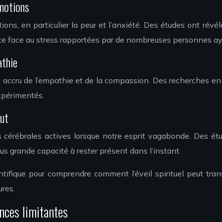
émotions
ions, en particulier la peur et l’anxiété. Des études ont révé
ence face au stress rapportées par de nombreuses personnes aya
athie
t accru de l’empathie et de la compassion. Des recherches e
expérimentés.
aut
cérébrales actives lorsque notre esprit vagabonde. Des étud
 grande capacité à rester présent dans l’instant.
fique pour comprendre comment l’éveil spirituel peut trans
ures.
nces limitantes