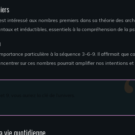
iers
s’est intéressé aux nombres premiers dans sa théorie des arc
taux et irréductibles, essentiels à la compréhension de la 
a
importance particulière à la séquence 3-6-9. Il affirmait que 
ncentrer sur ces nombres pourrait amplifier nos intentions et a
 9, vous auriez la clé de l’univers.
a vie quotidienne