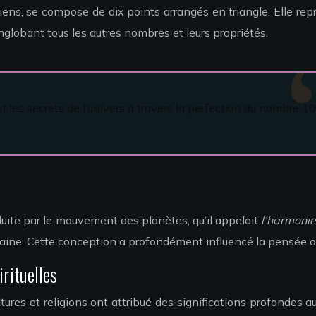
ciens, se compose de dix points arrangés en triangle. Elle re
englobant tous les autres nombres et leurs propriétés.
t les secrets de l’univers à travers la perfection du nombre 10
duite par le mouvement des planètes, qu’il appelait
l’harmoni
maine. Cette conception a profondément influencé la pensée o
rituelles
tures et religions ont attribué des significations profondes 